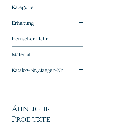
10 Pfennig
Kategorie
Kleinmünzen | Deutschland |
Erhaltung
BRD
Stempelglanz
Herrscher I Jahr
1967G
Material
Eisen Messing plattiert
Katalog-Nr./Jaeger-Nr.
J383
Ähnliche
Produkte