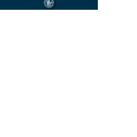
Mitglied im Berufsverband des deutschen
Münzenfachhandels
von der IHK Heilbronn – Franken
vereidigter & öffentlich bestellter
Sachverständiger für Deutsche Münzen ab
1871 und Euro - Umlaufmünzen
KONTAKT
Unverbindliche
Anfrage
Vorname
Name