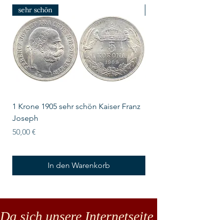
sehr schön
prfr/stgl
1 Krone 1905 sehr schön Kaiser Franz
10 Schilling Österre
Joseph
Preis
18,00 €
Preis
50,00 €
In den Warenkorb
Da sich unsere Internetseite noch in der