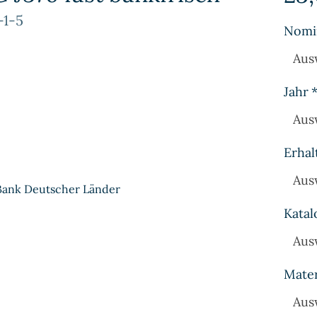
-1-5
Nomi
Aus
Jahr
Aus
Erhal
Aus
 Bank Deutscher Länder
Katal
Aus
Mater
Aus