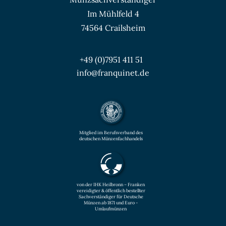
Im Mühlfeld 4
74564 Crailsheim
+49 (0)7951 411 51
info@franquinet.de
Mitglied im Berufsverband des
deutschen Münzenfachhandels
von der IHK Heilbronn – Franken
vereidigter & öffentlich bestellter
Sachverständiger für Deutsche
Münzen ab 1871 und Euro -
Umlaufmünzen