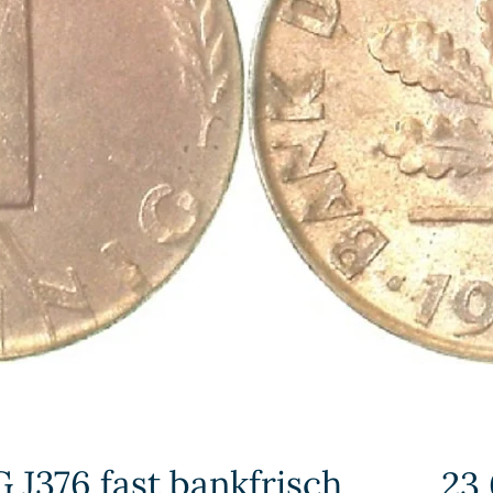
G J376 fast bankfrisch
23