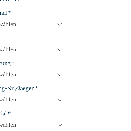
nal
*
wählen
*
wählen
tung
*
wählen
og-Nr./Jaeger
*
wählen
ial
*
wählen