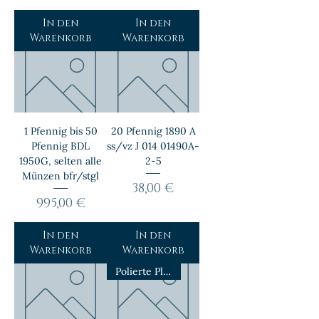
In den
In den
Warenkorb
Warenkorb
1 Pfennig bis 50
20 Pfennig 1890 A
Pfennig BDL
ss/vz J 014 01490A-
1950G, selten alle
2-5
Münzen bfr/stgl
Preis
38,00 €
Preis
995,00 €
In den
In den
Warenkorb
Warenkorb
Polierte Platte