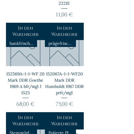
2221E
Preis
11,00 €
In den
In den
Warenkorb
Warenkorb
bankfrisch/stempelglanz
prägefrisch/stempelglanz
152569A-1-1-WF 20
152067A-1-1-WF20
Mark DDR Goethe
Mark DDR
1969 A bfr/stgl J
Humboldt 1967 DDR
1525
prfr/stgl
Preis
Preis
68,00 €
75,00 €
In den
In den
Warenkorb
Warenkorb
Stempelglanz
Polierte Platte-