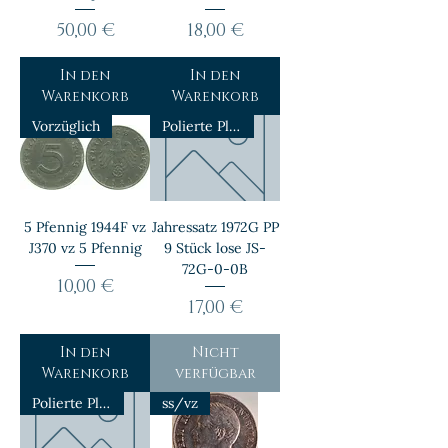
Preis
Preis
50,00 €
18,00 €
In den
In den
Warenkorb
Warenkorb
Vorzüglich
Polierte Platte
5 Pfennig 1944F vz
Jahressatz 1972G PP
J370 vz 5 Pfennig
9 Stück lose JS-
72G-0-0B
Preis
10,00 €
Preis
17,00 €
In den
Nicht
Warenkorb
verfügbar
Polierte Platte
ss/vz