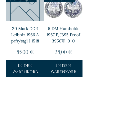
20 Mark DDR
5 DM Humboldt
Leibniz 1966 A
1967 F, J395 Proof
prfr/stgl J 1518
39567F-0-0
Preis
Preis
85,00 €
28,00 €
In den
In den
Warenkorb
Warenkorb