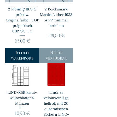
2 Pfennig 1875 C
2 Reichsmark
prfr tlw.
Martin Luther 1933
Originalfarbe ! TOP
A PP minimal
prägefrisch
berieben
00275C-1-2
Preis
338,00 €
Preis
65,00 €
In den
Nicht
Warenkorb
verfügbar
LIND-K5R karat-
LIndner
Münzblätter 5
Velourseinlage
Münzen
hellrot, mit 20
quadratischen
Preis
10,90 €
Fächern LIND-