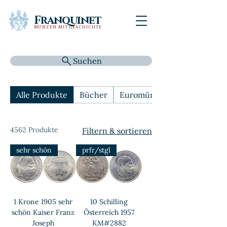
Franquinet
MÜNZEN MIT GESCHICHTE
Suchen
Alle Produkte
Bücher
Euromünzen
4562 Produkte
Filtern & sortieren
sehr schön
prfr/stgl
1 Krone 1905 sehr
10 Schilling
schön Kaiser Franz
Österreich 1957
Joseph
KM#2882