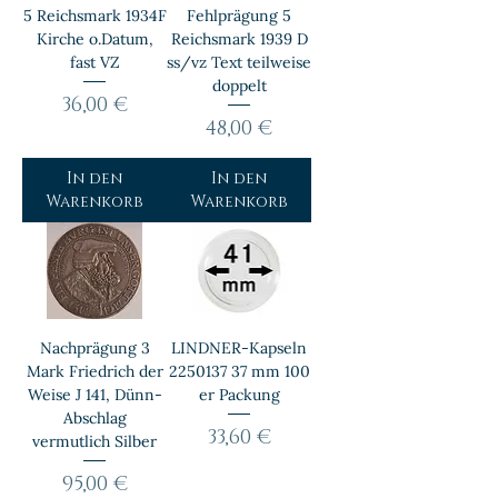
5 Reichsmark 1934F
Fehlprägung 5
Kirche o.Datum,
Reichsmark 1939 D
fast VZ
ss/vz Text teilweise
doppelt
Preis
36,00 €
Preis
48,00 €
In den
In den
Warenkorb
Warenkorb
Nachprägung 3
LINDNER-Kapseln
Mark Friedrich der
2250137 37 mm 100
Weise J 141, Dünn-
er Packung
Abschlag
Preis
33,60 €
vermutlich Silber
Preis
95,00 €