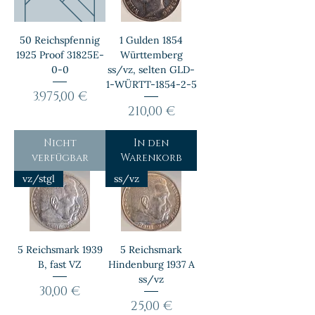
50 Reichspfennig
1 Gulden 1854
1925 Proof 31825E-
Württemberg
0-0
ss/vz, selten GLD-
1-WÜRTT-1854-2-5
Preis
3.975,00 €
Preis
210,00 €
Nicht
In den
verfügbar
Warenkorb
vz/stgl
ss/vz
5 Reichsmark 1939
5 Reichsmark
B, fast VZ
Hindenburg 1937 A
ss/vz
Preis
30,00 €
Preis
25,00 €