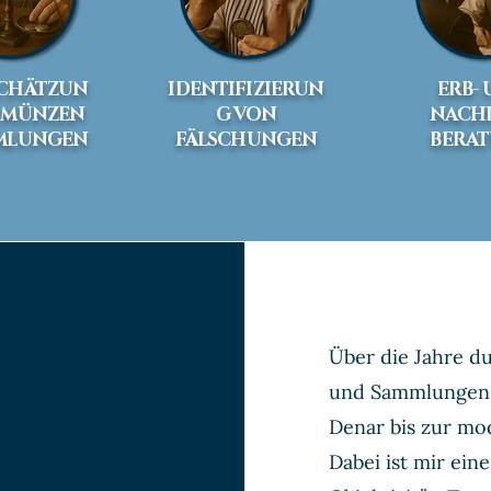
CHÄTZUN
IDENTIFIZIERUN
ERB-
 MÜNZEN
G VON
NACHL
MLUNGEN
FÄLSCHUNGEN
BERA
Über die Jahre d
und Sammlungen 
Denar bis zur m
Dabei ist mir eine