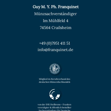
Guy M. Y. Ph. Franquinet
Münzsachverständiger
Im Mühlfeld 4
74564 Crailsheim
+49 (0)7951 411 51
info@franquinet.de
Mitglied im Berufsverband des
deutschen Münzenfachhandels
von der IHK Heilbronn – Franken
vereidigter & öffentlich bestellter
Sachverständiger für Deutsche