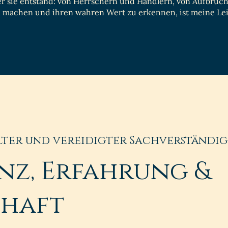
 der sie entstand: von Herrschern und Händlern, von Aufbru
u machen und ihren wahren Wert zu erkennen, ist meine Le
lter und vereidigter Sachverständi
nz, Erfahrung &
chaft