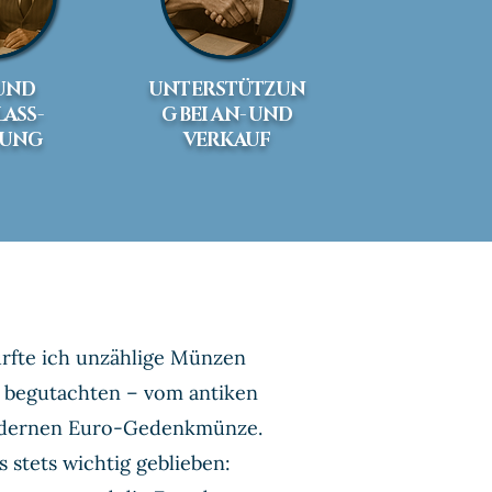
 UND
UNTERSTÜTZUN
ASS-
G BEI AN- UND
TUNG
VERKAUF
urfte ich unzählige Münzen
begutachten – vom antiken
odernen Euro-Gedenkmünze.
s stets wichtig geblieben: