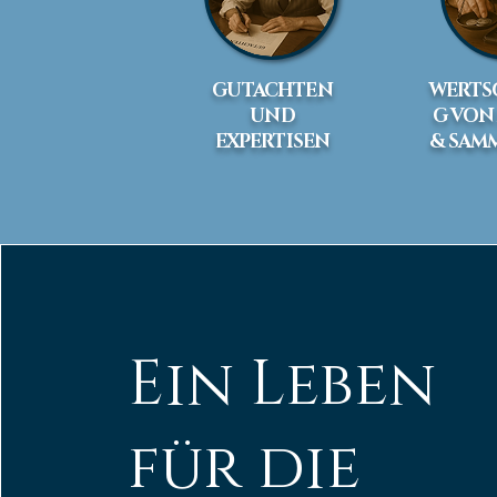
GUTACHTEN
WERTS
UND
G VON
EXPERTISEN
& SAM
Ein Leben
für die