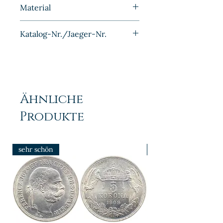
1958
Material
Silber
Katalog-Nr./Jaeger-Nr.
NL-1.0
Ähnliche
Produkte
sehr schön
prfr/stgl