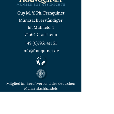
MÜNZEN MIT GESCHICHTE
Guy M. Y. Ph. Franquinet
Münzsachverständiger
Im Mühlfeld 4
74564 Crailsheim
+49 (0)7951 411 51
info@franquinet.de
Mitglied im Berufsverband des deutschen
Münzenfachhandels
von der IHK Heilbronn – Franken
vereidigter & öffentlich bestellter
Sachverständiger für Deutsche Münzen ab
1871 und Euro - Umlaufmünzen