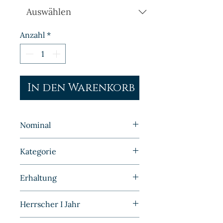
Anzahl
*
In den Warenkorb
Nominal
1 Gulden
Kategorie
Weltmünzen | Niederlande |
Erhaltung
Uncirculiert
Herrscher I Jahr