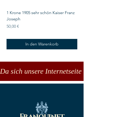
1 Krone 1905 sehr schön Kaiser Franz
10 Schilling Österre
Joseph
Preis
18,00 €
Preis
50,00 €
In den Warenkorb
Da sich unsere Internetseite noch in der
Franquinet