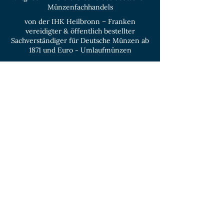
Münzenfachhandels
von der IHK Heilbronn – Franken
vereidigter & öffentlich bestellter
Sachverständiger für Deutsche Münzen ab
1871 und Euro - Umlaufmünzen
KONTAKT
Unverbindliche
Anfrage
Vorname
Name