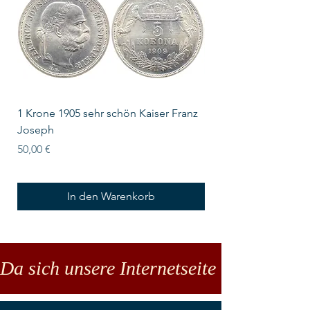
1 Krone 1905 sehr schön Kaiser Franz
10 Schilling Österre
Joseph
Preis
18,00 €
Preis
50,00 €
In den Warenkorb
Da sich unsere Internetseite noch in der