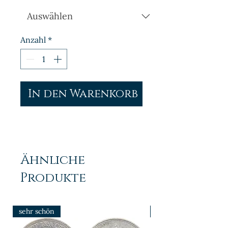
Anzahl
*
In den Warenkorb
Ähnliche
Produkte
sehr schön
prfr/stgl