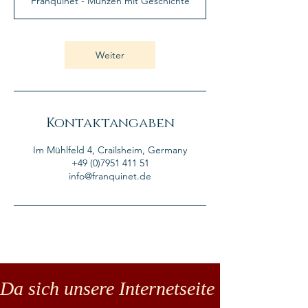
Franquinet - Münzen mit Geschichte
d
Weiter
Kontaktangaben
Im Mühlfeld 4, Crailsheim, Germany
+49 (0)7951 411 51
info@franquinet.de
Da sich unsere Internetseite noch in der