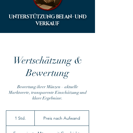
UNTERSTÜTZUNG BEI AN- UND
VERKAUF
Wertschätzung &
Bewertung
Bewertung ihrer Münzen – aktuelle
Marktwerte, transparente Einschätzung und
klare Ergebnisse.
Preis
nach
1 Std.
1
Preis nach Aufwand
Aufwand
S
t