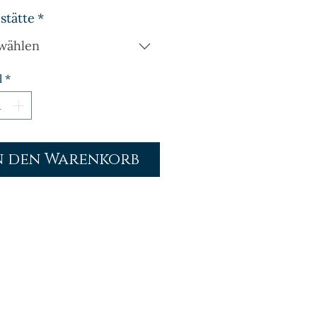
stätte
*
wählen
l
*
n den Warenkorb