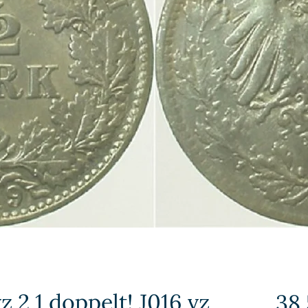
 2 1 doppelt! J016 vz
38