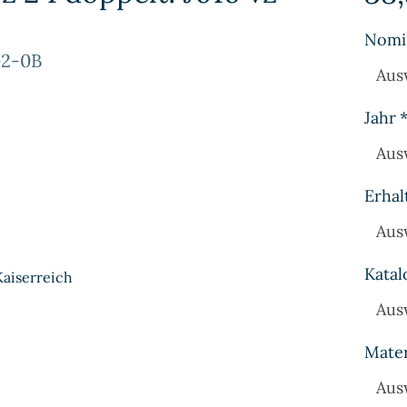
Nomi
-2-0B
Aus
Jahr
Aus
Erhal
Aus
Katal
Kaiserreich
Aus
Mater
Aus