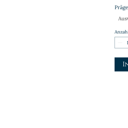
Präge
Aus
Anzah
I