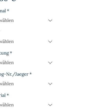
nal
*
wählen
*
wählen
tung
*
wählen
og-Nr./Jaeger
*
wählen
ial
*
wählen