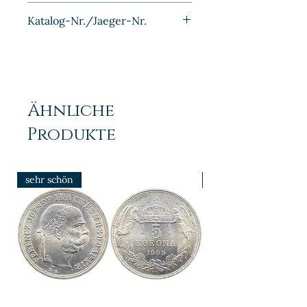
Silber
Katalog-Nr./Jaeger-Nr.
J016
Ähnliche
Produkte
sehr schön
prfr/stgl