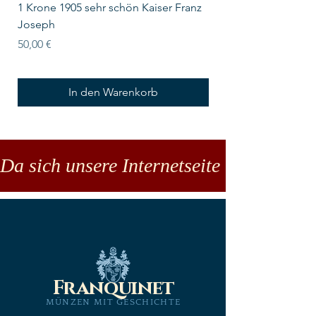
1 Krone 1905 sehr schön Kaiser Franz
10 Schilling Österre
Joseph
Preis
18,00 €
Preis
50,00 €
In den Warenkorb
Da sich unsere Internetseite noch in der
Franquinet
MÜNZEN MIT GESCHICHTE