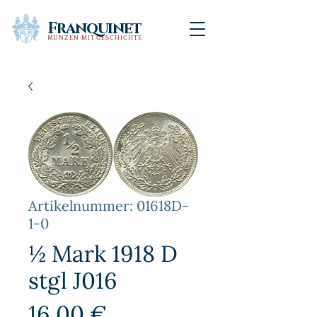
Franquinet
MÜNZEN MIT GESCHICHTE
Artikelnummer: 01618D-
1-0
½ Mark 1918 D
stgl J016
Preis
16,00 €