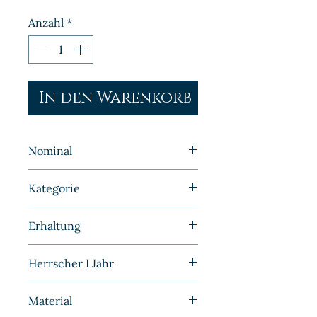
Anzahl
*
In den Warenkorb
Nominal
½ Mark
Kategorie
Kleinmünzen | Deutschland |
Erhaltung
Kaiserreich
Stempelglanz
Herrscher I Jahr
1918
Material