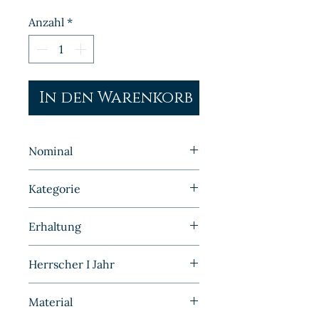
Anzahl
*
In den Warenkorb
Nominal
½ Mark
Kategorie
Kleinmünzen | Deutschland |
Erhaltung
Kaiserreich
Prägefrisch/Stempelglanz
Herrscher I Jahr
1915
Material