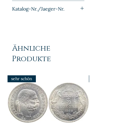
Silber
Katalog-Nr./Jaeger-Nr.
J016
Ähnliche
Produkte
sehr schön
prfr/stgl