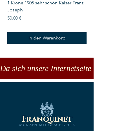
1 Krone 1905 sehr schön Kaiser Franz
10 Schilling Österre
Joseph
Preis
18,00 €
Preis
50,00 €
In den Warenkorb
Da sich unsere Internetseite noch in der
Franquinet
MÜNZEN MIT GESCHICHTE