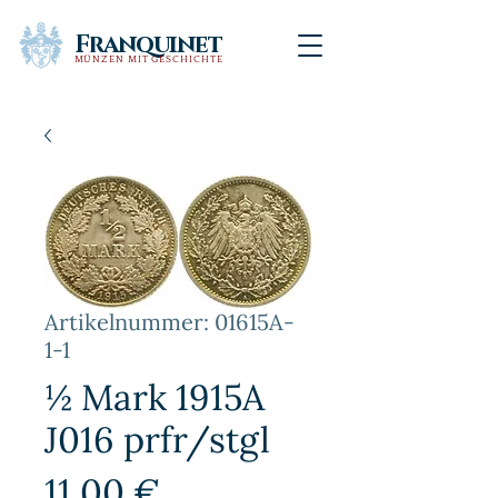
Franquinet
MÜNZEN MIT GESCHICHTE
Artikelnummer: 01615A-
1-1
½ Mark 1915A
J016 prfr/stgl
Preis
11,00 €