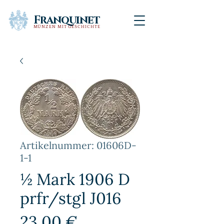
Franquinet
MÜNZEN MIT GESCHICHTE
Artikelnummer: 01606D-
1-1
½ Mark 1906 D
prfr/stgl J016
Preis
23,00 €