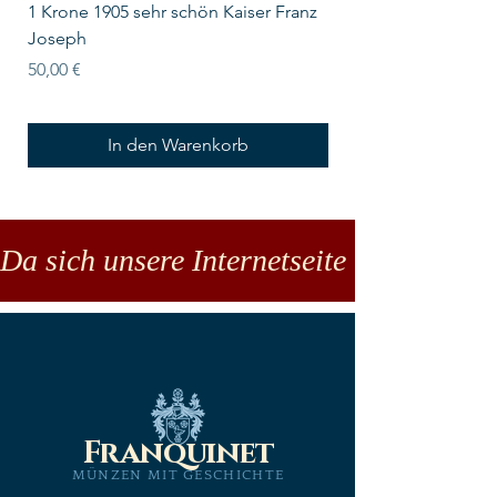
1 Krone 1905 sehr schön Kaiser Franz
10 Schilling Österre
Joseph
Preis
18,00 €
Preis
50,00 €
In den Warenkorb
Da sich unsere Internetseite noch in der
Franquinet
MÜNZEN MIT GESCHICHTE