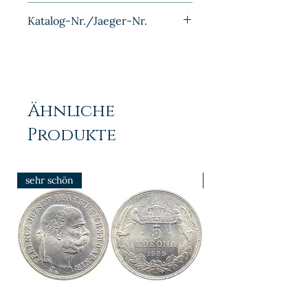
Silber
Katalog-Nr./Jaeger-Nr.
J016
Ähnliche
Produkte
sehr schön
prfr/stgl