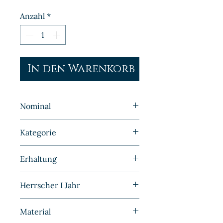
Anzahl
*
In den Warenkorb
Nominal
½ Mark
Kategorie
Kleinmünzen | Deutschland |
Erhaltung
Kaiserreich
Prägefrisch/Stempelglanz
Herrscher I Jahr
1906
Material