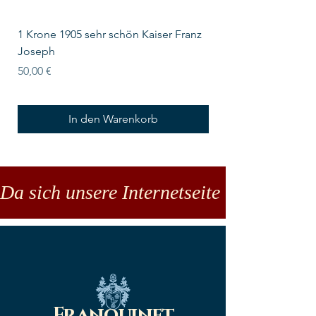
1 Krone 1905 sehr schön Kaiser Franz
10 Schilling Österre
Joseph
Preis
18,00 €
Preis
50,00 €
In den Warenkorb
Da sich unsere Internetseite noch in der
Franquinet