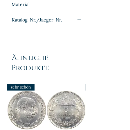
1932
Material
Kupfer-Nickel
Katalog-Nr./Jaeger-Nr.
J324
Ähnliche
Produkte
sehr schön
prfr/stgl