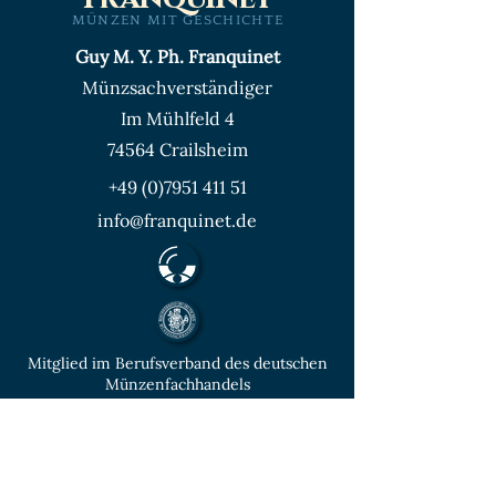
MÜNZEN MIT GESCHICHTE
Guy M. Y. Ph. Franquinet
Münzsachverständiger
Im Mühlfeld 4
74564 Crailsheim
+49 (0)7951 411 51
info@franquinet.de
Mitglied im Berufsverband des deutschen
Münzenfachhandels
von der IHK Heilbronn – Franken
vereidigter & öffentlich bestellter
Sachverständiger für Deutsche Münzen ab
1871 und Euro - Umlaufmünzen