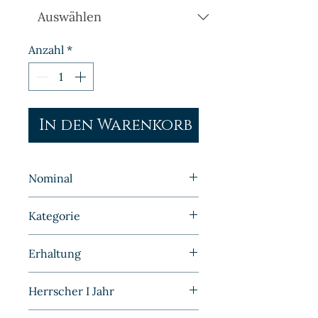
Anzahl
*
In den Warenkorb
Nominal
50 Pfennig
Kategorie
Kursmünzen | Deutschland |
Erhaltung
Weimarer Republik
Vorzüglich
Herrscher I Jahr