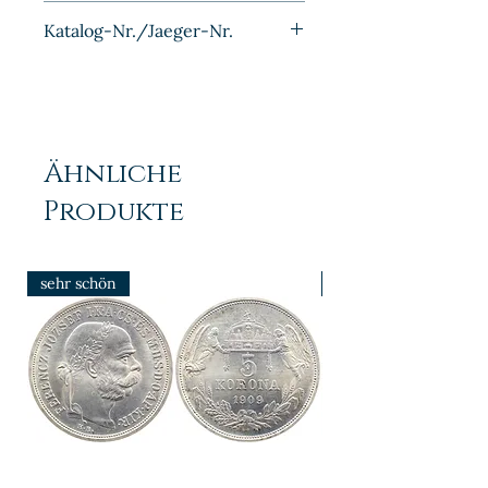
Aluminium
Katalog-Nr./Jaeger-Nr.
J1512
Ähnliche
Produkte
sehr schön
prfr/stgl