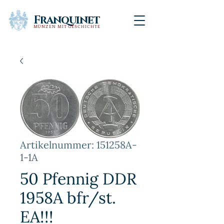
Franquinet
MÜNZEN MIT GESCHICHTE
Artikelnummer: 151258A-
1-1A
50 Pfennig DDR
1958A bfr/st.
EA!!!