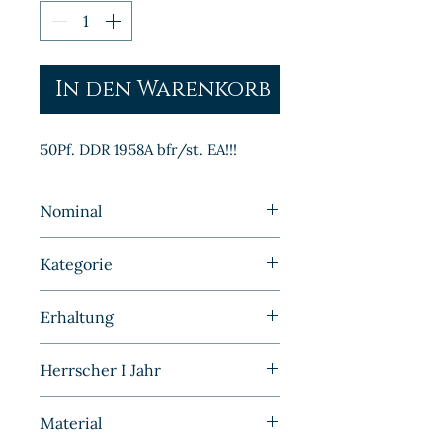
In den Warenkorb
50Pf. DDR 1958A bfr/st. EA!!!
Nominal
50 Pfennig
Kategorie
Kleinmünzen | Deutschland |
Erhaltung
DDR
Bankfrisch/Stempelglanz
Herrscher I Jahr
1958A
Material