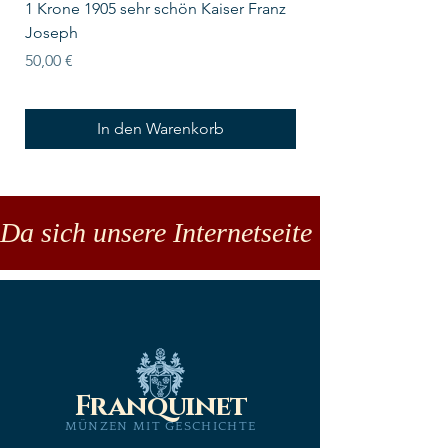
1 Krone 1905 sehr schön Kaiser Franz
10 Schilling Österre
Joseph
Preis
18,00 €
Preis
50,00 €
In den Warenkorb
Da sich unsere Internetseite noch in der
Franquinet
MÜNZEN MIT GESCHICHTE