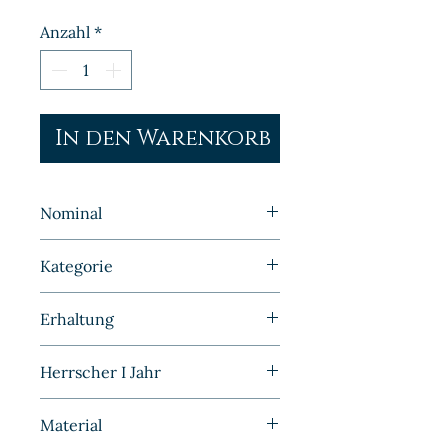
Anzahl
*
In den Warenkorb
Nominal
50 Pfennig
Kategorie
Kleinmünzen | Deutschland |
Erhaltung
BRD
Sehr schön/Vorzüglich
Herrscher I Jahr
1949
Material