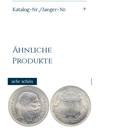
Kupfer-Nickel
Katalog-Nr./Jaeger-Nr.
NGB3.2
Ähnliche
Produkte
sehr schön
prfr/stgl