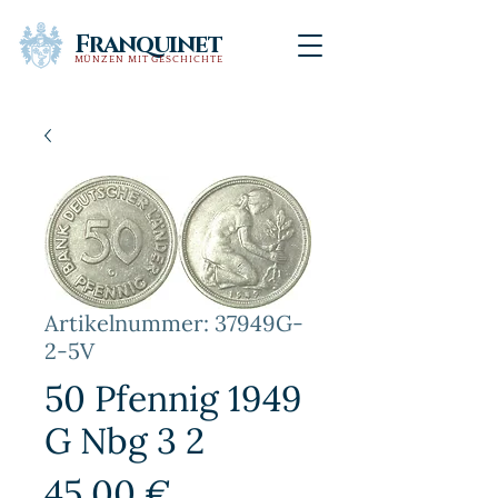
Franquinet
MÜNZEN MIT GESCHICHTE
Artikelnummer: 37949G-
2-5V
50 Pfennig 1949
G Nbg 3 2
Preis
45,00 €