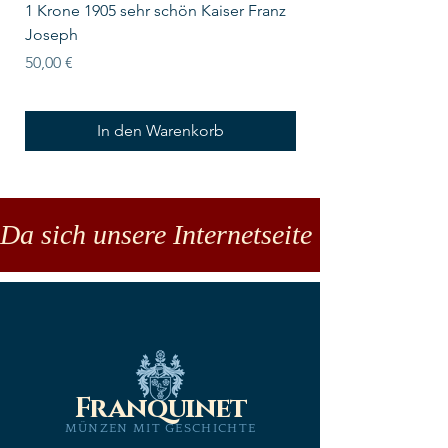
1 Krone 1905 sehr schön Kaiser Franz
10 Schilling Österre
Joseph
Preis
18,00 €
Preis
50,00 €
In den Warenkorb
Da sich unsere Internetseite noch in der
Franquinet
MÜNZEN MIT GESCHICHTE