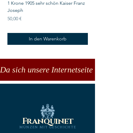
1 Krone 1905 sehr schön Kaiser Franz
10 Schilling Österre
Joseph
Preis
18,00 €
Preis
50,00 €
In den Warenkorb
Da sich unsere Internetseite noch in der
Franquinet
MÜNZEN MIT GESCHICHTE