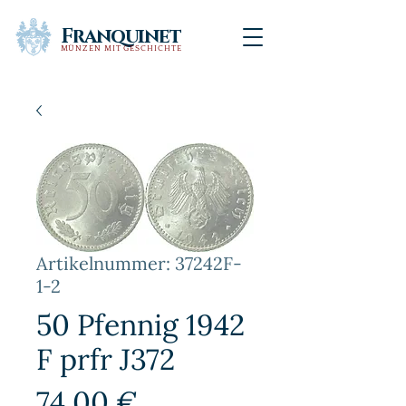
Franquinet
MÜNZEN MIT GESCHICHTE
Artikelnummer: 37242F-
1-2
50 Pfennig 1942
F prfr J372
Preis
74,00 €