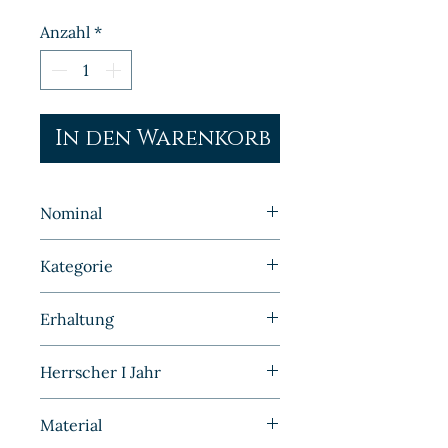
Anzahl
*
In den Warenkorb
Nominal
50 Pfennig
Kategorie
Kleinmünzen | Deutschland |
Erhaltung
Drittes Reich
Prägefrisch
Herrscher I Jahr
1942
Material