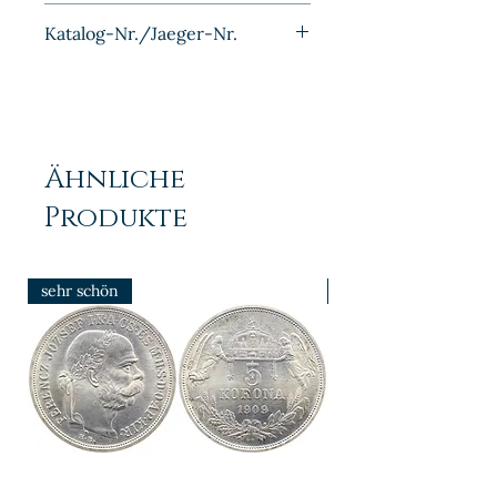
Aluminium
Katalog-Nr./Jaeger-Nr.
J372
Ähnliche
Produkte
sehr schön
prfr/stgl