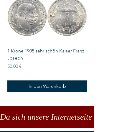
1 Krone 1905 sehr schön Kaiser Franz
10 Schilling Österre
Joseph
Preis
18,00 €
Preis
50,00 €
In den Warenkorb
Da sich unsere Internetseite noch in der