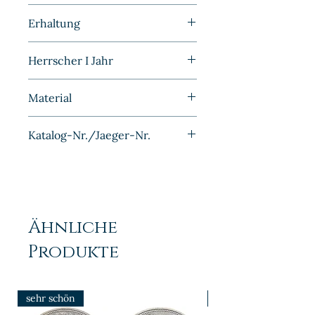
Kleinmünzen | Drittes Reich |
Erhaltung
Sehr schön
Herrscher I Jahr
1939D
Material
Aluminium
Katalog-Nr./Jaeger-Nr.
J372
Ähnliche
Produkte
sehr schön
prfr/stgl