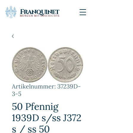
Franquinet
MÜNZEN MIT GESCHICHTE
Artikelnummer: 37239D-
3-5
50 Pfennig
1939D s/ss J372
s / ss 50