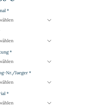
nal
*
wählen
*
wählen
tung
*
wählen
og-Nr./Jaeger
*
wählen
ial
*
wählen