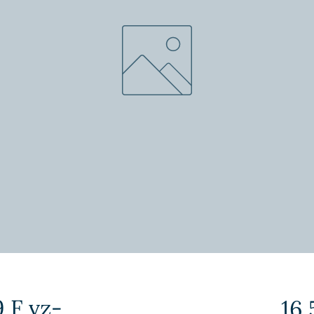
 F vz-
16,