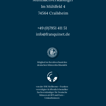
Im Mühlfeld 4
74564 Crailsheim
+49 (0)7951 411 51
info@franquinet.de
Mitglied im Berufsverband des
deutschen Münzenfachhandels
von der IHK Heilbronn – Franken
vereidigter & öffentlich bestellter
Sachverständiger für Deutsche
Münzen ab 1871 und Euro -
Umlaufmünzen