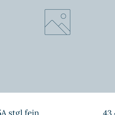
A stgl fein
43