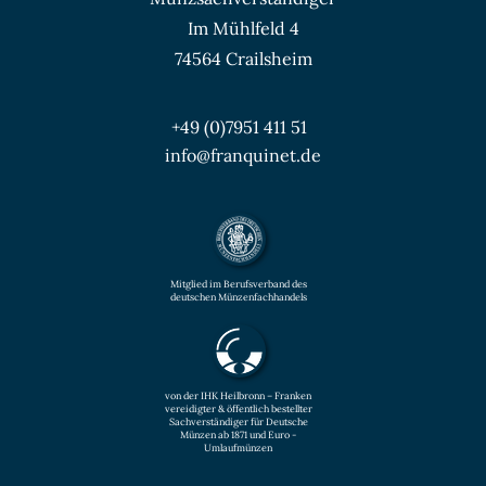
Im Mühlfeld 4
74564 Crailsheim
+49 (0)7951 411 51
info@franquinet.de
Mitglied im Berufsverband des
deutschen Münzenfachhandels
von der IHK Heilbronn – Franken
vereidigter & öffentlich bestellter
Sachverständiger für Deutsche
Münzen ab 1871 und Euro -
Umlaufmünzen