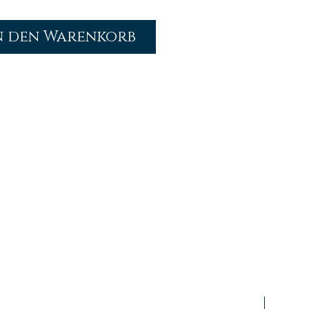
n den Warenkorb
prfr/stg