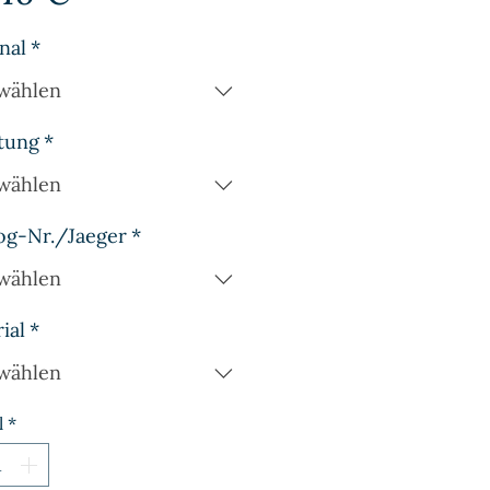
nal
*
wählen
tung
*
wählen
og-Nr./Jaeger
*
wählen
ial
*
wählen
l
*