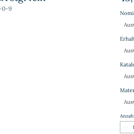
-0-9
Nomi
Aus
Erhal
Aus
Katal
Aus
Mater
Aus
Anzah