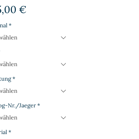
Preis
5,00 €
nal
*
wählen
*
wählen
tung
*
wählen
og-Nr./Jaeger
*
wählen
ial
*