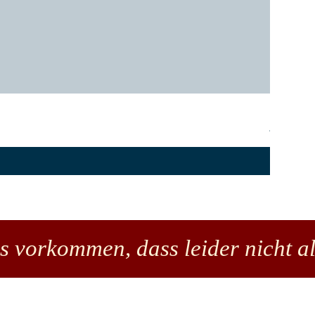
Lindner 
Preis
43,50 €
es vorkommen, dass leider nicht al