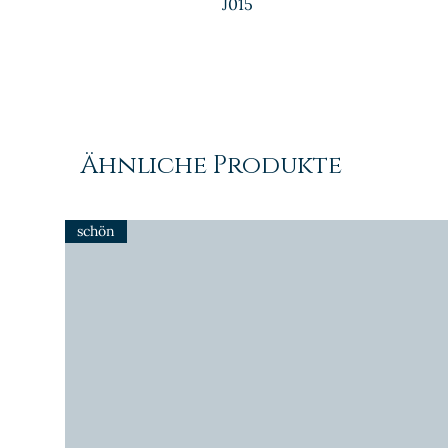
J015
Ähnliche Produkte
schön