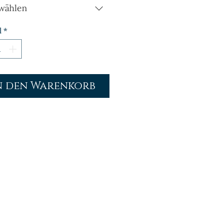
wählen
l
*
n den Warenkorb