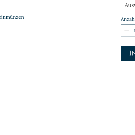
Aus
Kleinmünzen
Anzah
I