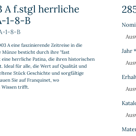
 A f.stgl herrliche
28
A-1-8-B
Nomi
A-1-8-B
Aus
03 A eine faszinierende Zeitreise in die
Jahr
 Münze besticht durch ihre "fast
eine herrliche Patina, die ihren historischen
Aus
 Ideal für alle, die Wert auf Qualität und
seltene Stück Geschichte und sorgfältige
Erhal
auen Sie auf Franquinet, wo
Wissen trifft.
Aus
Katal
Aus
Mater