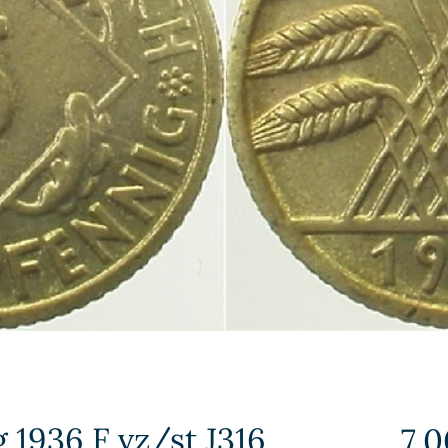
 1936 F vz/st J316
7,0