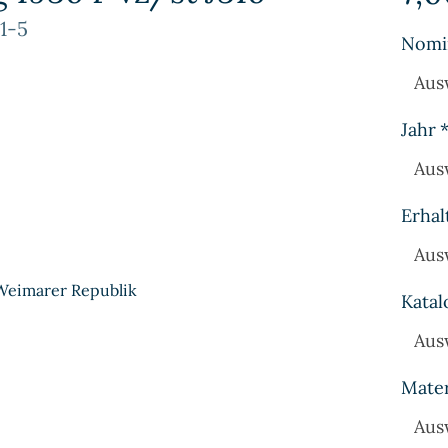
1-5
Nomi
Aus
Jahr
Aus
Erhal
Aus
Weimarer Republik
Katal
Aus
Mater
Aus