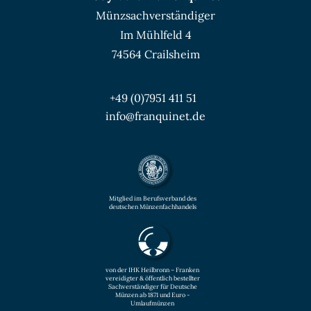
Münzsachverständiger
Im Mühlfeld 4
74564 Crailsheim
+49 (0)7951 411 51
info@franquinet.de
Mitglied im Berufsverband des
deutschen Münzenfachhandels
von der IHK Heilbronn – Franken
vereidigter & öffentlich bestellter
Sachverständiger für Deutsche
Münzen ab 1871 und Euro -
Umlaufmünzen