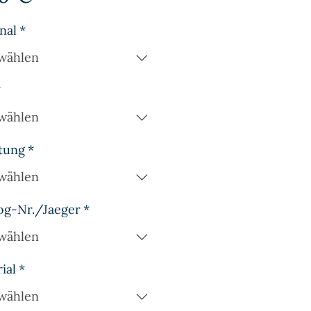
nal
*
wählen
*
wählen
tung
*
wählen
og-Nr./Jaeger
*
wählen
ial
*
wählen