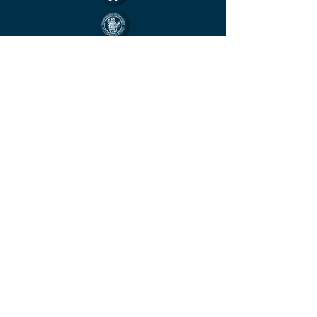
Mitglied im Berufsverband des deutschen
Münzenfachhandels
von der IHK Heilbronn – Franken
vereidigter & öffentlich bestellter
Sachverständiger für Deutsche Münzen ab
1871 und Euro - Umlaufmünzen
KONTAKT
Unverbindliche
Anfrage
Vorname