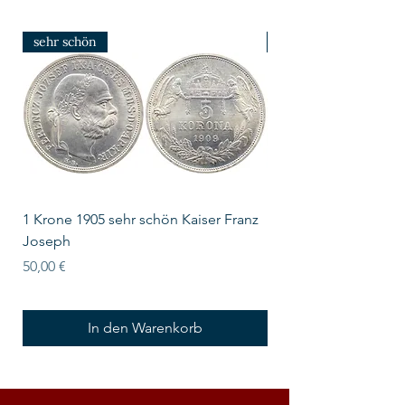
sehr schön
prfr/stgl
1 Krone 1905 sehr schön Kaiser Franz
10 Schilling Österre
Joseph
Preis
18,00 €
Preis
50,00 €
In den Warenkorb