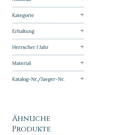
5 Reichsmark
Kategorie
Weimarer Republik | Weimarer
Erhaltung
Republik |
Polierte Platte
Herrscher I Jahr
1931G
Material
Silber
Katalog-Nr./Jaeger-Nr.
J331
Ähnliche
Produkte