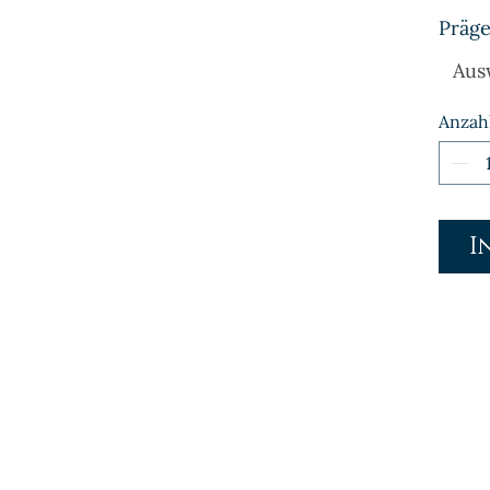
Präge
Aus
Anzah
I