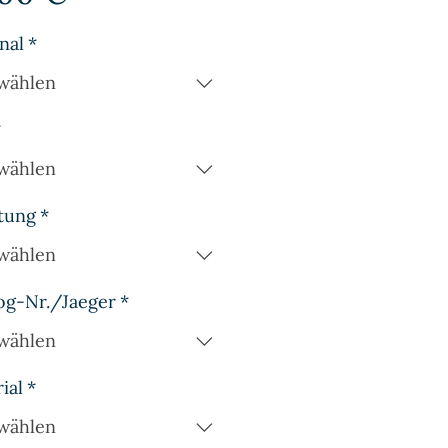
nal
*
wählen
*
wählen
tung
*
wählen
og-Nr./Jaeger
*
wählen
ial
*
wählen