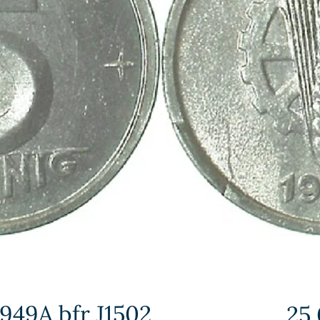
949A bfr J1502
25