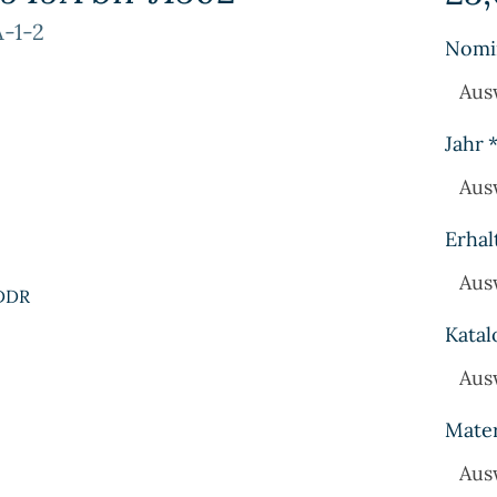
-1-2
Nomi
Aus
Jahr
Aus
Erhal
Aus
 DDR
Katal
Aus
Mater
Aus