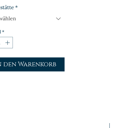
stätte
*
wählen
l
*
n den Warenkorb
prfr/stg