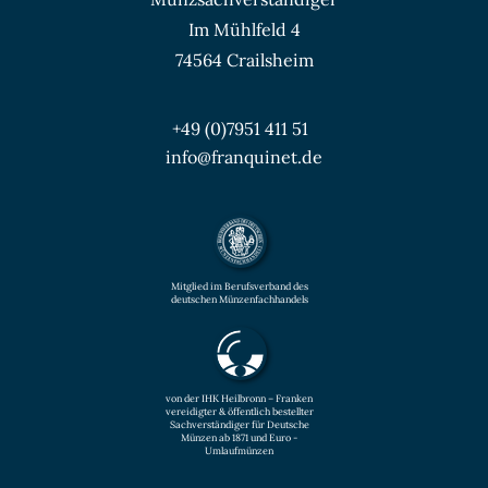
Im Mühlfeld 4
74564 Crailsheim
+49 (0)7951 411 51
info@franquinet.de
Mitglied im Berufsverband des
deutschen Münzenfachhandels
von der IHK Heilbronn – Franken
vereidigter & öffentlich bestellter
Sachverständiger für Deutsche
Münzen ab 1871 und Euro -
Umlaufmünzen