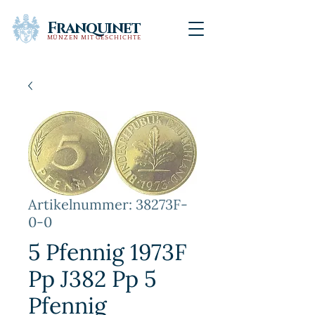
Franquinet
MÜNZEN MIT GESCHICHTE
Artikelnummer: 38273F-
0-0
5 Pfennig 1973F
Pp J382 Pp 5
Pfennig