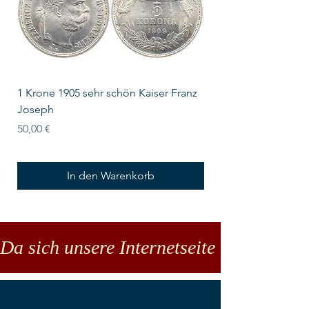
1 Krone 1905 sehr schön Kaiser Franz
10 Schilling Österre
Joseph
Preis
18,00 €
Preis
50,00 €
In den Warenkorb
Da sich unsere Internetseite noch in der