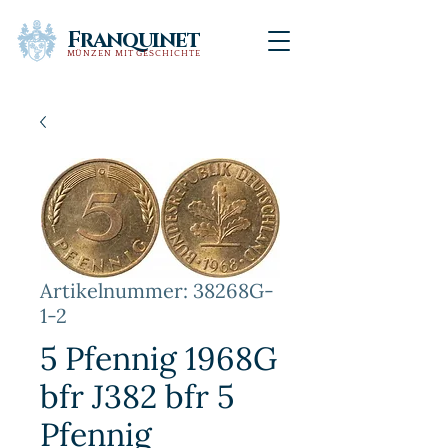
Franquinet
MÜNZEN MIT GESCHICHTE
Artikelnummer: 38268G-
1-2
5 Pfennig 1968G
bfr J382 bfr 5
Pfennig