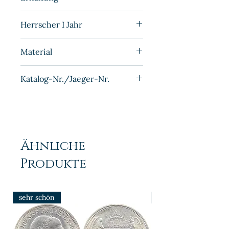
BRD
Bankfrisch
Herrscher I Jahr
1968G
Material
Eisen Messing plattiert
Katalog-Nr./Jaeger-Nr.
J382
Ähnliche
Produkte
sehr schön
prfr/stgl