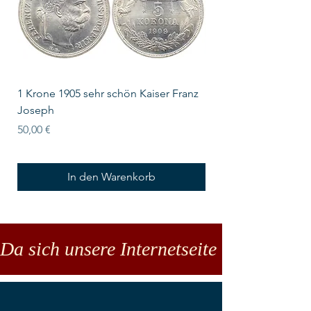
1 Krone 1905 sehr schön Kaiser Franz
10 Schilling Österre
Joseph
Preis
18,00 €
Preis
50,00 €
In den Warenkorb
Da sich unsere Internetseite noch in der