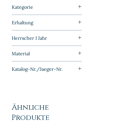
5 Pfennig
Kategorie
Kleinmünzen | Deutschland |
Erhaltung
BRD
Sehr schön
Herrscher I Jahr
1967G
Material
Eisen Messing plattiert
Katalog-Nr./Jaeger-Nr.
J382
Ähnliche
Produkte