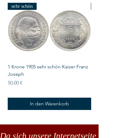
sehr schön
prfr/stgl
1 Krone 1905 sehr schön Kaiser Franz
10 Schilling Österre
Joseph
Preis
18,00 €
Preis
50,00 €
In den Warenkorb
Da sich unsere Internetseite noch in der