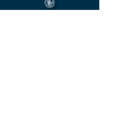
Mitglied im Berufsverband des deutschen
Münzenfachhandels
von der IHK Heilbronn – Franken
vereidigter & öffentlich bestellter
Sachverständiger für Deutsche Münzen ab
1871 und Euro - Umlaufmünzen
KONTAKT
Unverbindliche
Anfrage
Vorname
Name