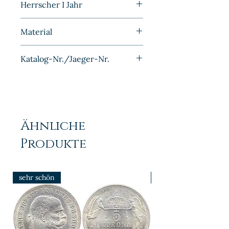
Herrscher I Jahr
1947
Material
Zink
Katalog-Nr./Jaeger-Nr.
J374
Ähnliche
Produkte
sehr schön
prfr/stgl