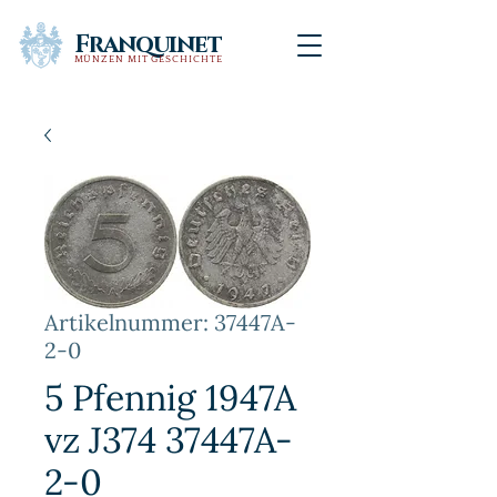
Franquinet
MÜNZEN MIT GESCHICHTE
Artikelnummer: 37447A-
2-0
5 Pfennig 1947A
vz J374 37447A-
2-0