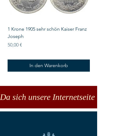
1 Krone 1905 sehr schön Kaiser Franz
10 Schilling Österre
Joseph
Preis
18,00 €
Preis
50,00 €
In den Warenkorb
Da sich unsere Internetseite noch in der