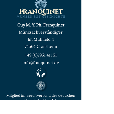
Franquinet
MÜNZEN MIT GESCHICHTE
Guy M. Y. Ph. Franquinet
Münzsachverständiger
Im Mühlfeld 4
74564 Crailsheim
+49 (0)7951 411 51
info@franquinet.de
Mitglied im Berufsverband des deutschen
Münzenfachhandels
von der IHK Heilbronn – Franken
vereidigter & öffentlich bestellter