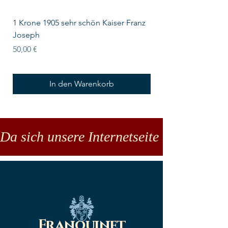
1 Krone 1905 sehr schön Kaiser Franz
10 Schilling Österre
Joseph
Preis
18,00 €
Preis
50,00 €
In den Warenkorb
Da sich unsere Internetseite noch in der
Franquinet