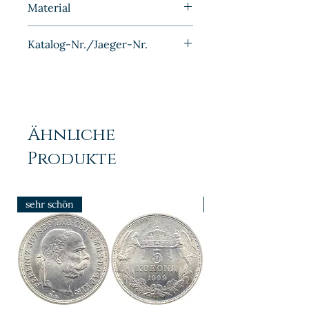
Material
Kupfer-Nickel
Katalog-Nr./Jaeger-Nr.
J012
Ähnliche
Produkte
sehr schön
prfr/stgl