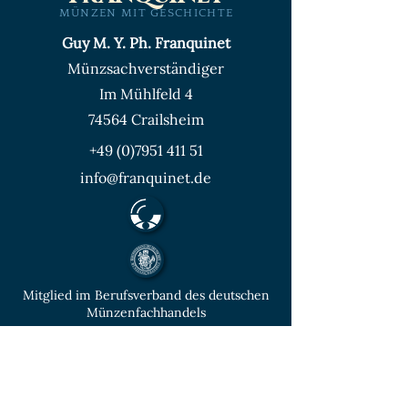
MÜNZEN MIT GESCHICHTE
Guy M. Y. Ph. Franquinet
Münzsachverständiger
Im Mühlfeld 4
74564 Crailsheim
+49 (0)7951 411 51
info@franquinet.de
Mitglied im Berufsverband des deutschen
Münzenfachhandels
von der IHK Heilbronn – Franken
vereidigter & öffentlich bestellter
Sachverständiger für Deutsche Münzen ab
1871 und Euro - Umlaufmünzen