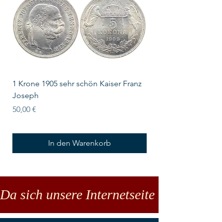
1 Krone 1905 sehr schön Kaiser Franz
10 Schilling Österre
Joseph
Preis
18,00 €
Preis
50,00 €
In den Warenkorb
Da sich unsere Internetseite noch in der