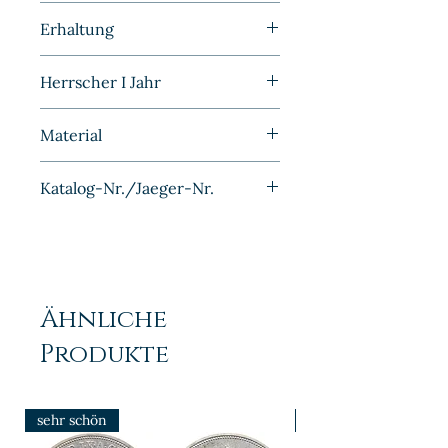
Kleinmünzen | Deutschland |
Erhaltung
Kaiserreich
Stempelglanz
Herrscher I Jahr
1907
Material
Kupfer-Nickel
Katalog-Nr./Jaeger-Nr.
J012
Ähnliche
Produkte
sehr schön
prfr/stgl