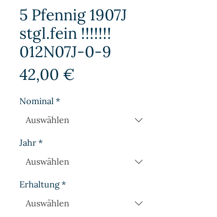
5 Pfennig 1907J
stgl.fein !!!!!!!
012N07J-0-9
Preis
42,00 €
Nominal
*
Jahr
*
Erhaltung
*