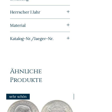
Kaiserreich
Sehr schön
Herrscher I Jahr
1898E
Material
Kupfer-Nickel
Katalog-Nr./Jaeger-Nr.
J012
Ähnliche
Produkte
sehr schön
prfr/stgl