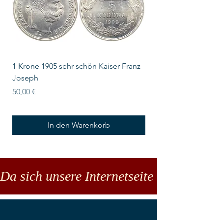
1 Krone 1905 sehr schön Kaiser Franz
10 Schilling Österre
Joseph
Preis
18,00 €
Preis
50,00 €
In den Warenkorb
Da sich unsere Internetseite noch in der