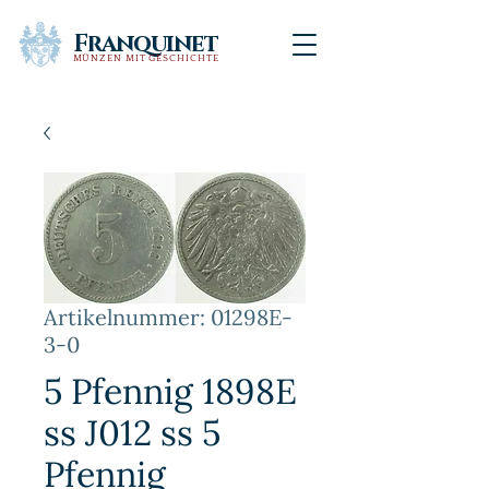
Franquinet
MÜNZEN MIT GESCHICHTE
Artikelnummer: 01298E-
3-0
5 Pfennig 1898E
ss J012 ss 5
Pfennig