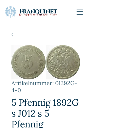
Franquinet
MÜNZEN MIT GESCHICHTE
Artikelnummer: 01292G-
4-0
5 Pfennig 1892G
s J012 s 5
Pfennig