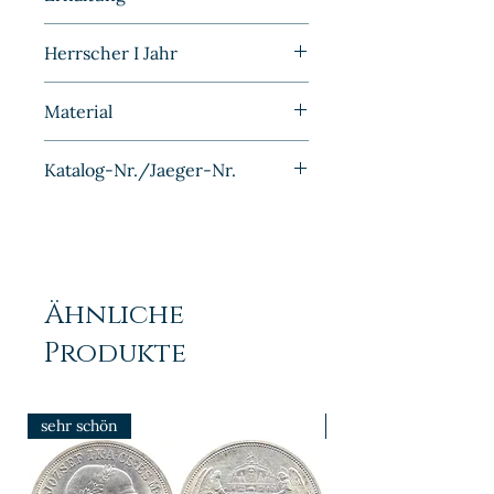
Kaiserreich
Schön
Herrscher I Jahr
1892G
Material
Kupfer-Nickel
Katalog-Nr./Jaeger-Nr.
J012
Ähnliche
Produkte
sehr schön
prfr/stgl