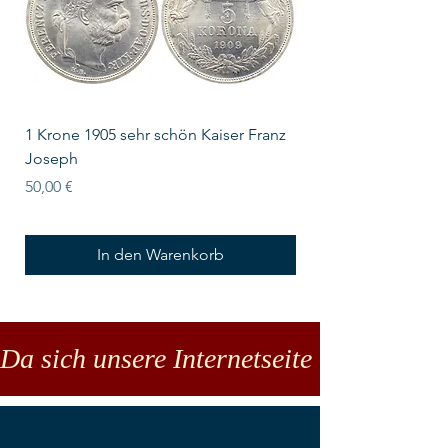
1 Krone 1905 sehr schön Kaiser Franz
10 Schilling Österre
Joseph
Preis
18,00 €
Preis
50,00 €
In den Warenkorb
Da sich unsere Internetseite noch in der