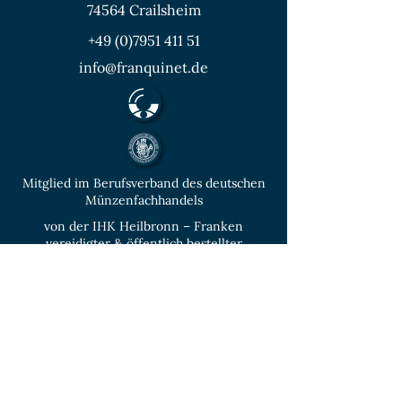
74564 Crailsheim
+49 (0)7951 411 51
info@franquinet.de
Mitglied im Berufsverband des deutschen
Münzenfachhandels
von der IHK Heilbronn – Franken
vereidigter & öffentlich bestellter
Sachverständiger für Deutsche Münzen ab
1871 und Euro - Umlaufmünzen
KONTAKT
Unverbindliche