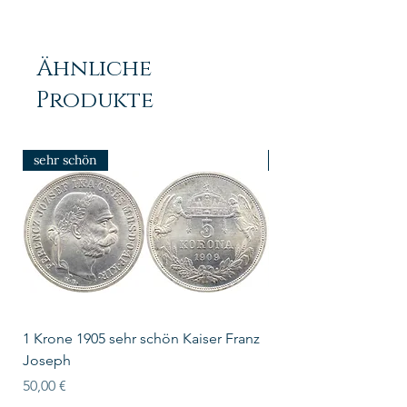
Ähnliche
Produkte
sehr schön
prfr/stgl
1 Krone 1905 sehr schön Kaiser Franz
10 Schilling Österre
Joseph
Preis
18,00 €
Preis
50,00 €