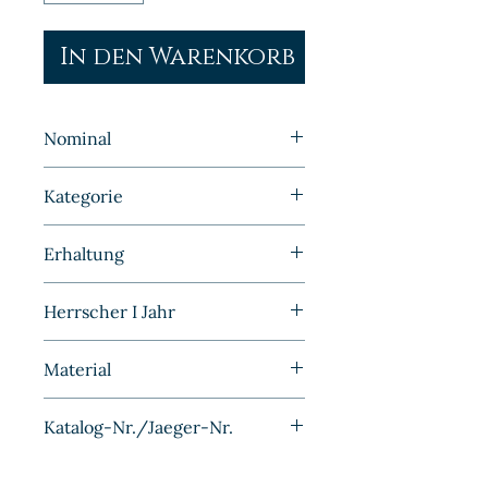
In den Warenkorb
Nominal
5 Pfennig
Kategorie
Kleinmünzen | Deutschland |
Erhaltung
Kaiserreich
Stempelglanz
Herrscher I Jahr
Material
Kupfer-Nickel
Katalog-Nr./Jaeger-Nr.
J012