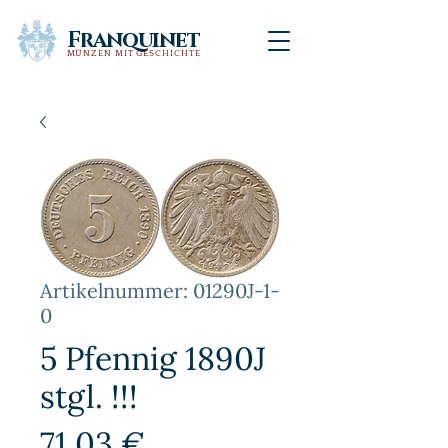
Franquinet
MÜNZEN MIT GESCHICHTE
Artikelnummer: 01290J-1-
0
5 Pfennig 1890J
stgl. !!!
Preis
71,03 €