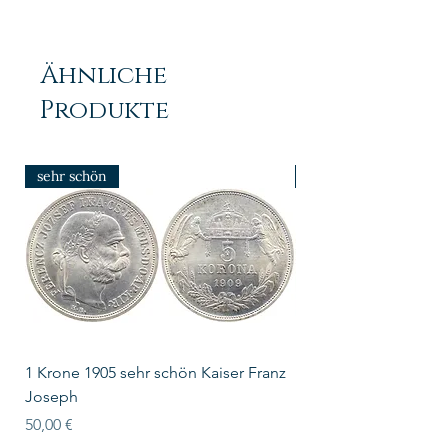
Ähnliche
Produkte
sehr schön
prfr/stgl
1 Krone 1905 sehr schön Kaiser Franz
10 Schilling Österre
Joseph
Preis
18,00 €
Preis
50,00 €