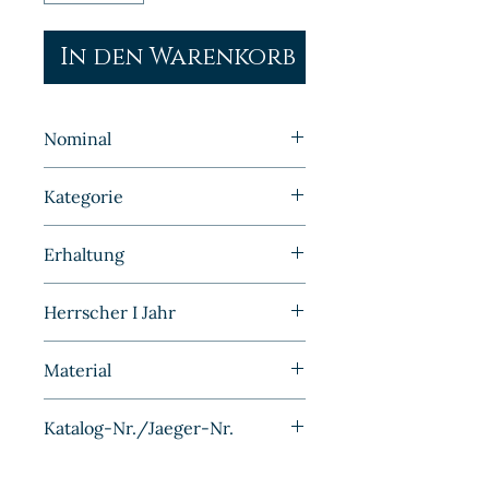
In den Warenkorb
Nominal
5 Pfennig
Kategorie
Kleinmünzen | Deutschland |
Erhaltung
Kaiserreich
Prägefrisch/Stempelglanz
Herrscher I Jahr
Material
Kupfer-Nickel
Katalog-Nr./Jaeger-Nr.
J012