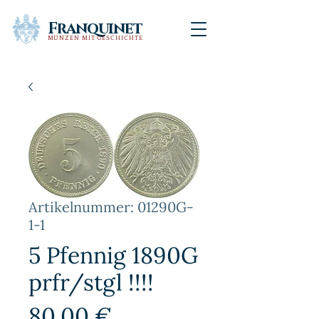
Franquinet
MÜNZEN MIT GESCHICHTE
Artikelnummer: 01290G-
1-1
5 Pfennig 1890G
prfr/stgl !!!!
Preis
80,00 €