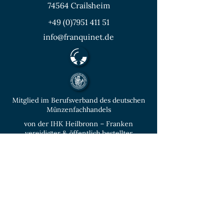
74564 Crailsheim
+49 (0)7951 411 51
info@franquinet.de
Mitglied im Berufsverband des deutschen
Münzenfachhandels
von der IHK Heilbronn – Franken
vereidigter & öffentlich bestellter
Sachverständiger für Deutsche Münzen ab
1871 und Euro - Umlaufmünzen
KONTAKT
Unverbindliche