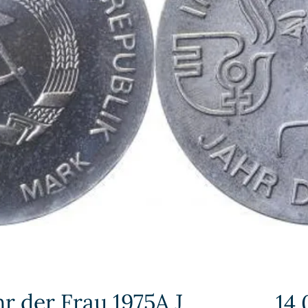
r der Frau 1975A J
14,