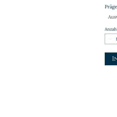
Präge
Aus
Anzah
I