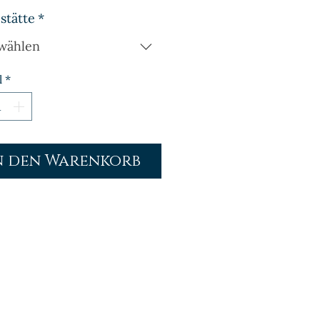
stätte
*
wählen
l
*
n den Warenkorb