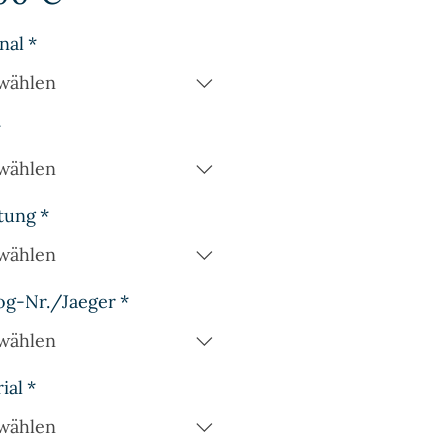
nal
*
wählen
*
wählen
tung
*
wählen
og-Nr./Jaeger
*
wählen
ial
*
wählen