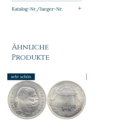
Nickel
Katalog-Nr./Jaeger-Nr.
J018
Ähnliche
Produkte
sehr schön
prfr/stgl