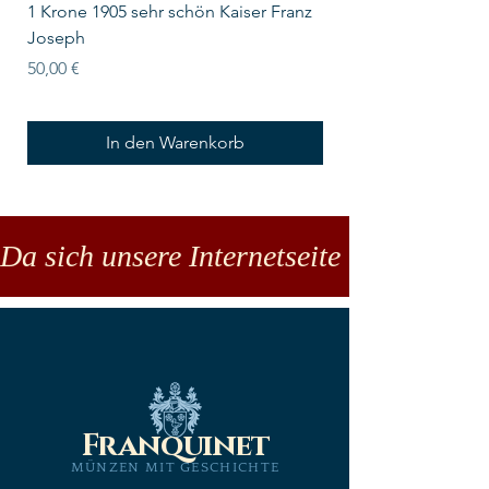
1 Krone 1905 sehr schön Kaiser Franz
10 Schilling Österre
Joseph
Preis
18,00 €
Preis
50,00 €
In den Warenkorb
Da sich unsere Internetseite noch in der
Franquinet
MÜNZEN MIT GESCHICHTE