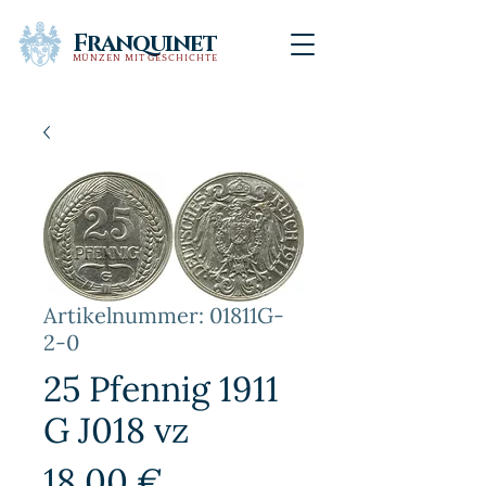
Franquinet
MÜNZEN MIT GESCHICHTE
Artikelnummer: 01811G-
2-0
25 Pfennig 1911
G J018 vz
Preis
18,00 €