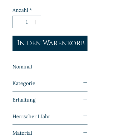
Anzahl
*
In den Warenkorb
Nominal
25 Pfennig
Kategorie
Kleinmünzen | Deutschland |
Erhaltung
Kaiserreich
Vorzüglich
Herrscher I Jahr
1911
Material