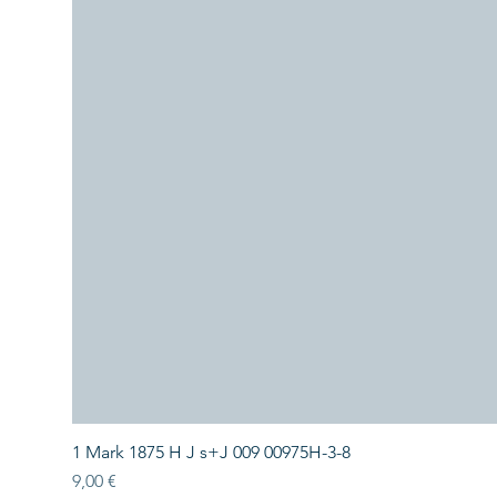
1 Mark 1875 H J s+J 009 00975H-3-8
Preis
9,00 €