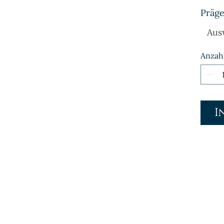
Präge
Aus
Anzah
I