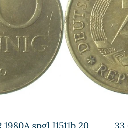
 1980A spgl J1511b 20
33