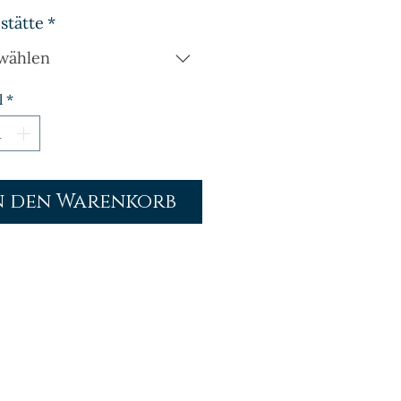
stätte
*
wählen
l
*
n den Warenkorb