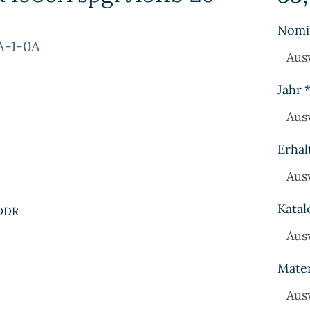
Nomi
A-1-0A
Aus
Jahr
Aus
Erhal
Aus
Katal
 DDR
Aus
Mater
Aus