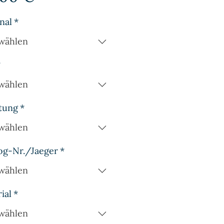
nal
*
wählen
*
wählen
tung
*
wählen
og-Nr./Jaeger
*
wählen
ial
*
wählen