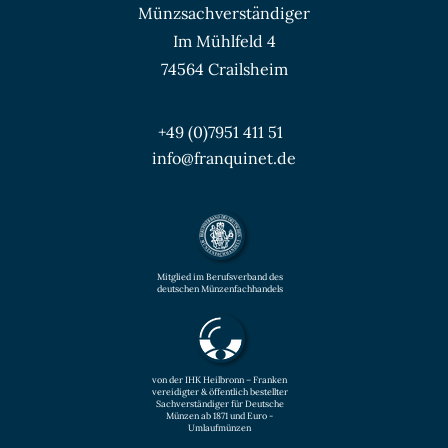
Münzsachverständiger
Im Mühlfeld 4
74564 Crailsheim
+49 (0)7951 411 51
info@franquinet.de
Mitglied im Berufsverband des
deutschen Münzenfachhandels
von der IHK Heilbronn – Franken
vereidigter & öffentlich bestellter
Sachverständiger für Deutsche
Münzen ab 1871 und Euro -
Umlaufmünzen