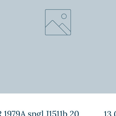
 1979A spgl J1511b 20
13,