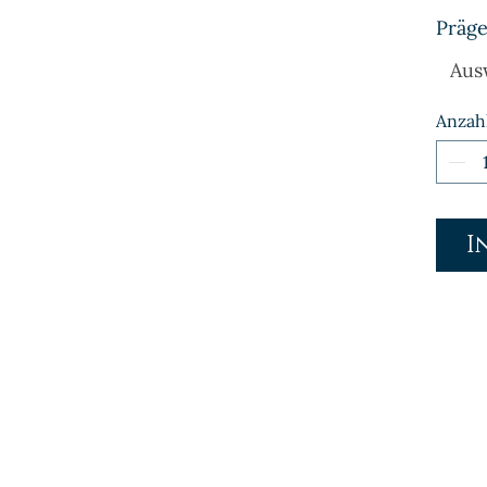
Präge
Aus
Anzah
I