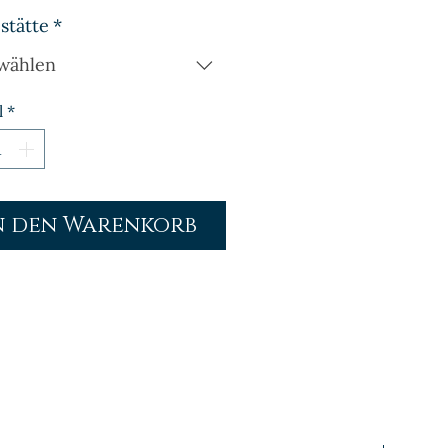
stätte
*
wählen
l
*
n den Warenkorb