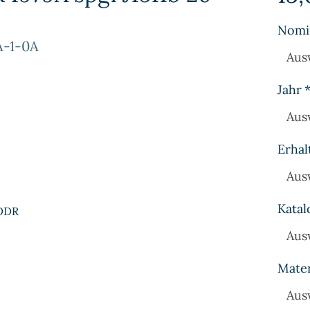
Nomi
A-1-0A
Aus
Jahr
Aus
Erhal
Aus
Katal
 DDR
Aus
Mater
Aus