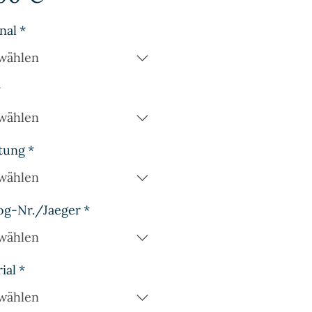
nal
*
wählen
*
wählen
tung
*
wählen
og-Nr./Jaeger
*
wählen
ial
*
wählen