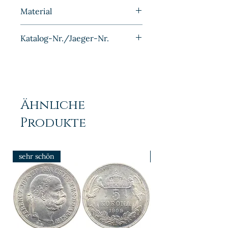
1890
Material
Kupfer-Nickel
Katalog-Nr./Jaeger-Nr.
J014
Ähnliche
Produkte
sehr schön
prfr/stgl