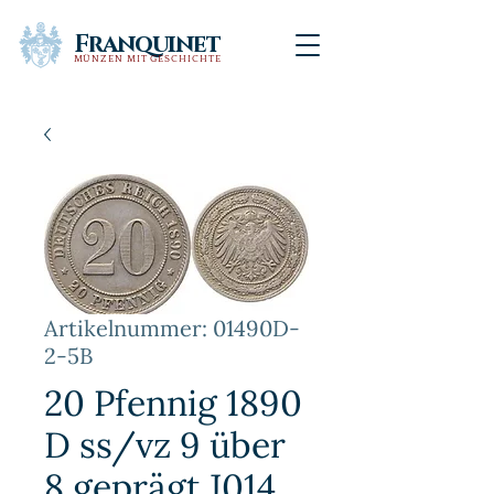
Franquinet
MÜNZEN MIT GESCHICHTE
Artikelnummer: 01490D-
2-5B
20 Pfennig 1890
D ss/vz 9 über
8 geprägt J014