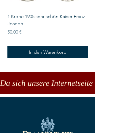
1 Krone 1905 sehr schön Kaiser Franz
10 Schilling Österre
Joseph
Preis
18,00 €
Preis
50,00 €
In den Warenkorb
Da sich unsere Internetseite noch in der