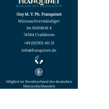
Franquinet
MÜNZEN MIT GESCHICHTE
Guy M. Y. Ph. Franquinet
Münzsachverständiger
Im Mühlfeld 4
74564 Crailsheim
+49 (0)7951 411 51
info@franquinet.de
Mitglied im Berufsverband des deutschen
Münzenfachhandels
von der IHK Heilbronn – Franken
vereidigter & öffentlich bestellter
Sachverständiger für Deutsche Münzen ab
1871 und Euro - Umlaufmünzen