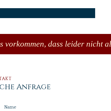
Preis
18,00 €
es vorkommen, dass leider nicht al
TAKT
iche Anfrage
Name