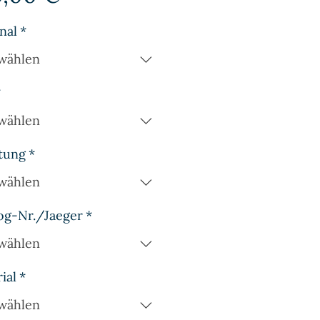
nal
*
wählen
*
wählen
tung
*
wählen
og-Nr./Jaeger
*
wählen
ial
*
wählen