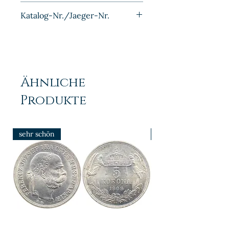
Bronze
Katalog-Nr./Jaeger-Nr.
J002
Ähnliche
Produkte
sehr schön
prfr/stgl