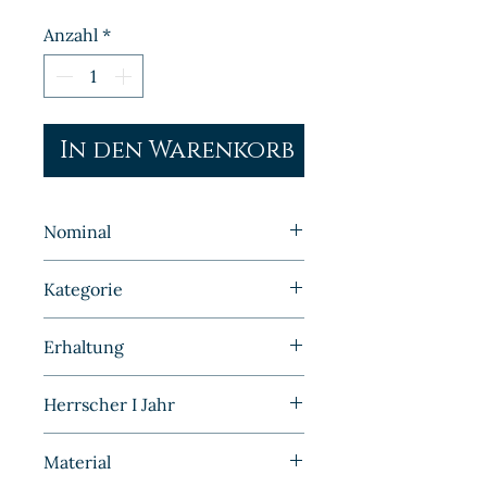
Anzahl
*
In den Warenkorb
Nominal
2 Pfennig
Kategorie
Kleinmünzen | Deutschland |
Erhaltung
Kaiserreich
Vorzüglich
Herrscher I Jahr
1975
Material