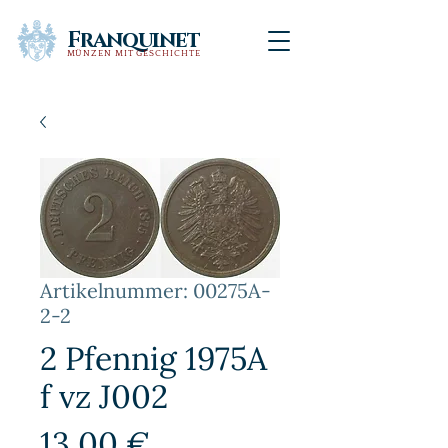
Franquinet
MÜNZEN MIT GESCHICHTE
Artikelnummer: 00275A-
2-2
2 Pfennig 1975A
f vz J002
Preis
13,00 €