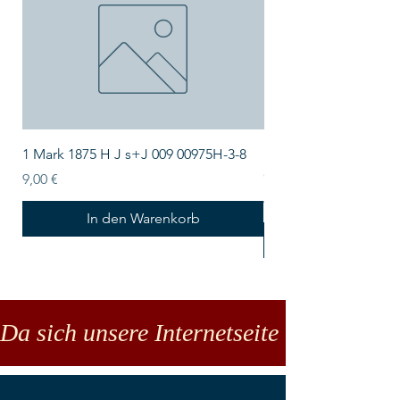
1 Mark 1875 H J s+J 009 00975H-3-8
Lindner Echtholz-Sa
CARUS-1 LIND-S2491
Preis
9,00 €
Preis
43,50 €
In den Warenkorb
Da sich unsere Internetseite noch in der