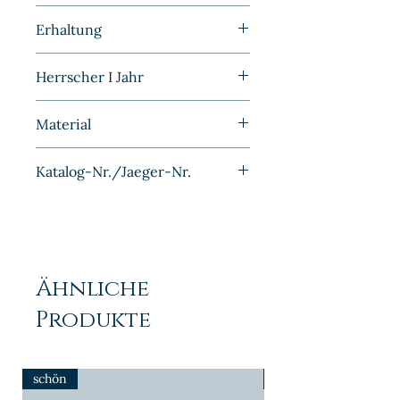
Kleinmünzen | Deutschland |
Erhaltung
BRD
Stempelglanz
Herrscher I Jahr
1965D
Material
Bronze
Katalog-Nr./Jaeger-Nr.
J381
Ähnliche
Produkte
schön
NEU