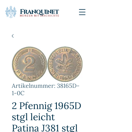
Franquinet
MÜNZEN MIT GESCHICHTE
Artikelnummer: 38165D-
1-0C
2 Pfennig 1965D
stgl leicht
Patina J381 stgl