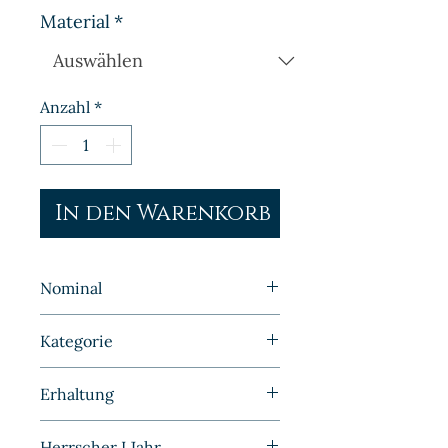
Material
*
Anzahl
*
In den Warenkorb
Nominal
2 Pfennig
Kategorie
Kleinmünzen | Deutschland |
Erhaltung
BRD
Polierte Platte
Herrscher I Jahr