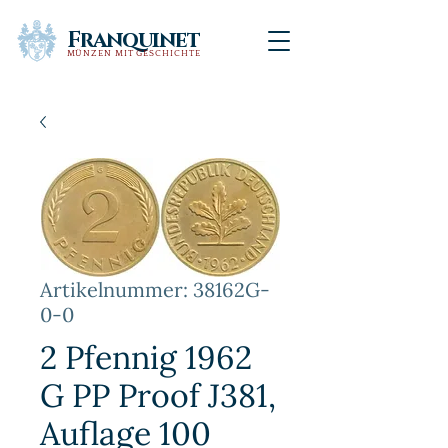
Franquinet
MÜNZEN MIT GESCHICHTE
Artikelnummer: 38162G-
0-0
2 Pfennig 1962
G PP Proof J381,
Auflage 100