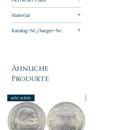
1962
Material
Bronze
Katalog-Nr./Jaeger-Nr.
J381
Ähnliche
Produkte
sehr schön
prfr/stgl