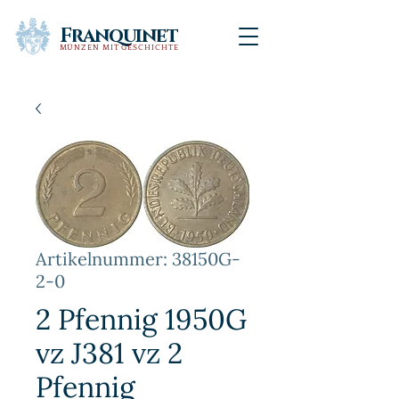
Franquinet
MÜNZEN MIT GESCHICHTE
Artikelnummer: 38150G-
2-0
2 Pfennig 1950G
vz J381 vz 2
Pfennig