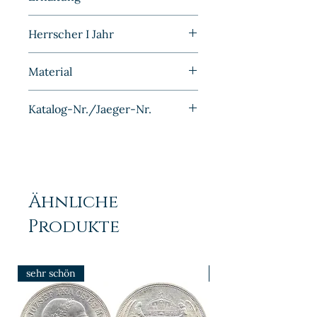
BRD
Vorzüglich
Herrscher I Jahr
1950G
Material
Bronze
Katalog-Nr./Jaeger-Nr.
J381
Ähnliche
Produkte
sehr schön
prfr/stgl