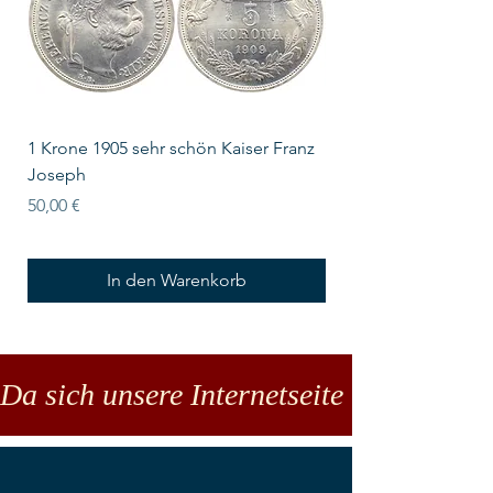
1 Krone 1905 sehr schön Kaiser Franz
10 Schilling Österre
Joseph
Preis
18,00 €
Preis
50,00 €
In den Warenkorb
Da sich unsere Internetseite noch in der