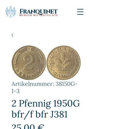
Franquinet
MÜNZEN MIT GESCHICHTE
Artikelnummer: 38150G-
1-3
2 Pfennig 1950G
bfr/f bfr J381
Preis
25,00 €