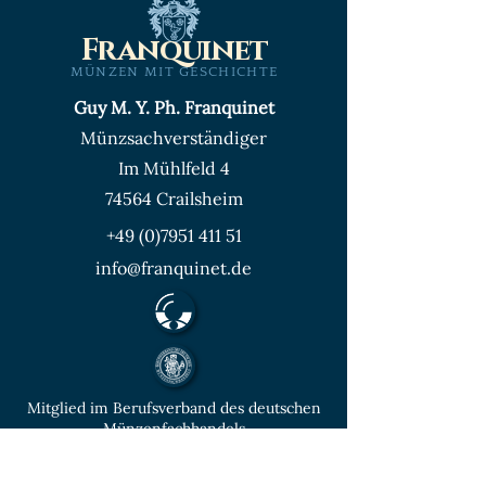
Franquinet
MÜNZEN MIT GESCHICHTE
Guy M. Y. Ph. Franquinet
Münzsachverständiger
Im Mühlfeld 4
74564 Crailsheim
+49 (0)7951 411 51
info@franquinet.de
Mitglied im Berufsverband des deutschen
Münzenfachhandels
von der IHK Heilbronn – Franken
vereidigter & öffentlich bestellter