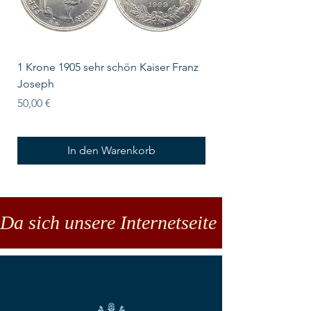
1 Krone 1905 sehr schön Kaiser Franz
10 Schilling Österre
Joseph
Preis
18,00 €
Preis
50,00 €
In den Warenkorb
Da sich unsere Internetseite noch in der