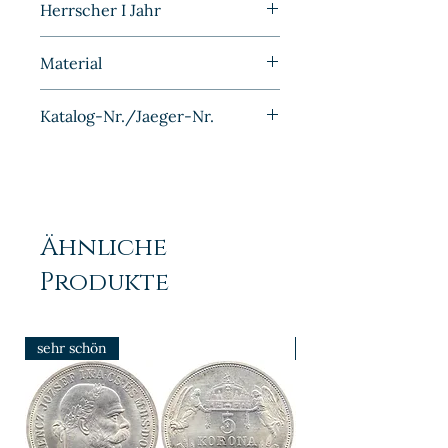
Herrscher I Jahr
1950G
Material
Bronze
Katalog-Nr./Jaeger-Nr.
J381
Ähnliche
Produkte
sehr schön
prfr/stgl