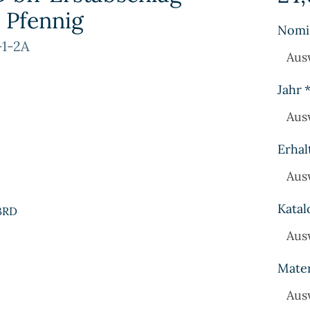
 2 Pfennig
Nomi
-1-2A
Aus
Jahr
Aus
Erhal
Aus
Katal
 BRD
Aus
Mater
Aus