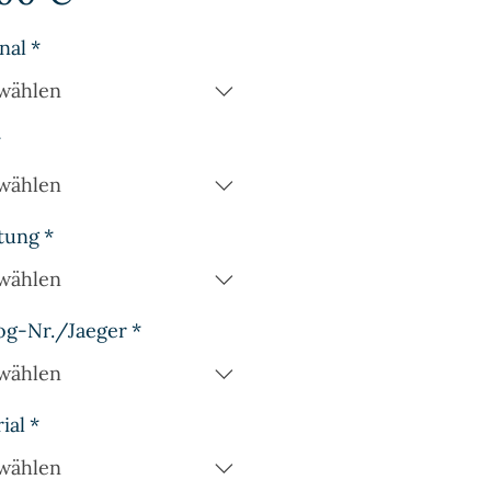
nal
*
wählen
*
wählen
tung
*
wählen
og-Nr./Jaeger
*
wählen
ial
*
wählen