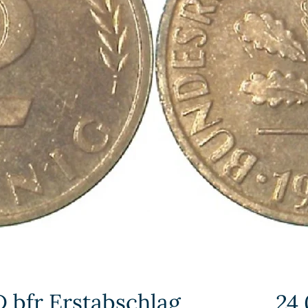
D bfr Erstabschlag
24