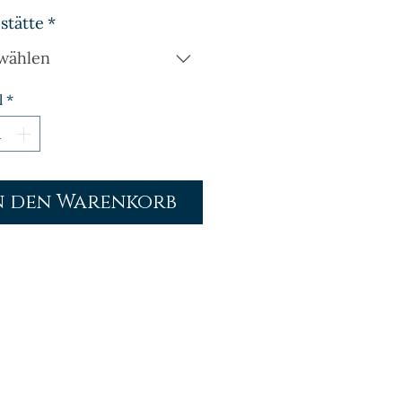
stätte
*
wählen
l
*
n den Warenkorb