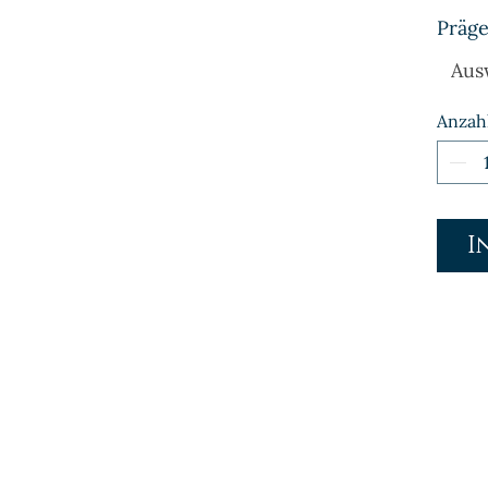
Präge
Aus
Anzah
I