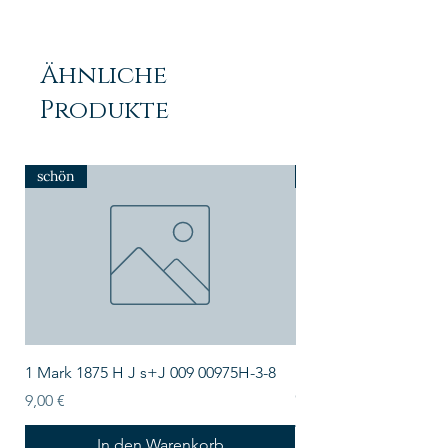
Ähnliche
Produkte
schön
NEU
1 Mark 1875 H J s+J 009 00975H-3-8
Lindner Echtholz-Sa
CARUS-1 LIND-S2491
Preis
9,00 €
Preis
43,50 €
In den Warenkorb