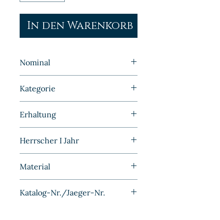
In den Warenkorb
Nominal
2 Pfennig
Kategorie
Kleinmünzen | Deutschland |
Erhaltung
Kaiserreich
Vorzüglich
Herrscher I Jahr
Material
Bronze
Katalog-Nr./Jaeger-Nr.
J011