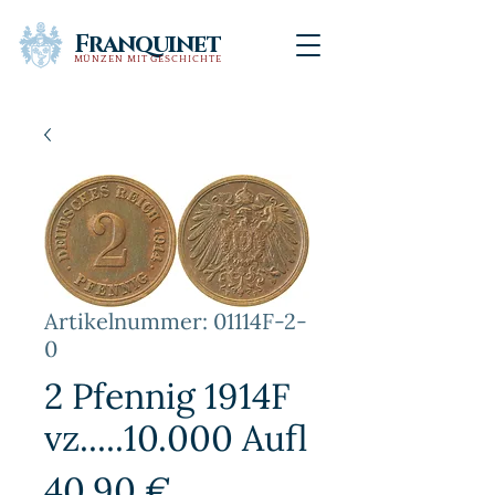
Franquinet
MÜNZEN MIT GESCHICHTE
Artikelnummer: 01114F-2-
0
2 Pfennig 1914F
vz.....10.000 Aufl
Preis
40,90 €