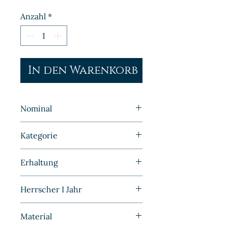
Anzahl
*
In den Warenkorb
Nominal
2 Pfennig
Kategorie
Kleinmünzen | Deutschland |
Erhaltung
Kaiserreich
Sehr schön
Herrscher I Jahr
1875
Material