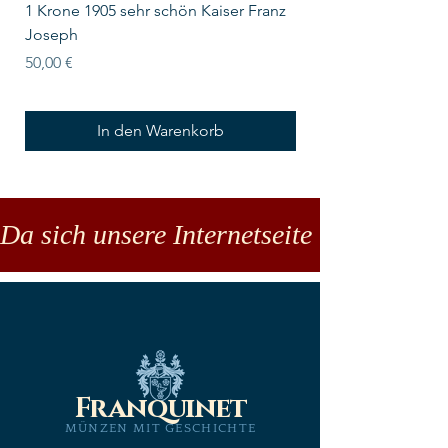
1 Krone 1905 sehr schön Kaiser Franz
10 Schilling Österre
Joseph
Preis
18,00 €
Preis
50,00 €
In den Warenkorb
Da sich unsere Internetseite noch in der
Franquinet
MÜNZEN MIT GESCHICHTE