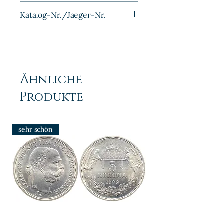
Bronze
Katalog-Nr./Jaeger-Nr.
J002
Ähnliche
Produkte
sehr schön
prfr/stgl