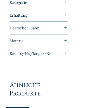
Kategorie
Kaiserreich | Deutschland |
Erhaltung
Hessen
Vorzüglich/Stempelglanz
Herrscher I Jahr
Ludwig III 1877
Material
Silber
Katalog-Nr./Jaeger-Nr.
J066
Ähnliche
Produkte