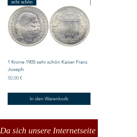
sehr schön
prfr/stgl
1 Krone 1905 sehr schön Kaiser Franz
10 Schilling Österre
Joseph
Preis
18,00 €
Preis
50,00 €
In den Warenkorb
Da sich unsere Internetseite noch in der