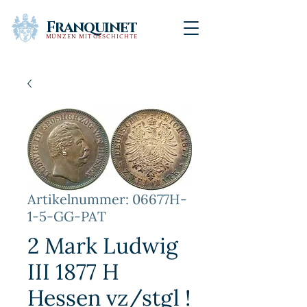
Franquinet
MÜNZEN MIT GESCHICHTE
Artikelnummer: 06677H-
1-5-GG-PAT
2 Mark Ludwig
III 1877 H
Hessen vz/stgl !