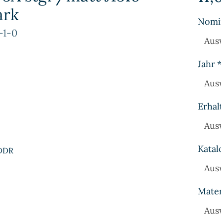
ark
Nomi
-1-0
Aus
Jahr
Aus
Erhal
Aus
Katal
 DDR
Aus
Mater
Aus