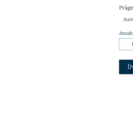
Präge
Aus
Anzah
I