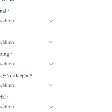
nal
*
wählen
*
wählen
tung
*
wählen
og-Nr./Jaeger
*
wählen
ial
*
wählen