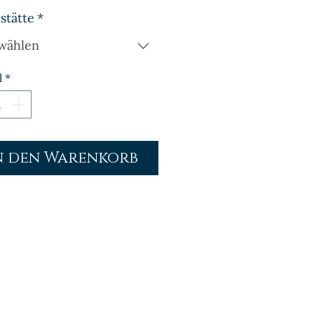
stätte
*
wählen
l
*
n den Warenkorb