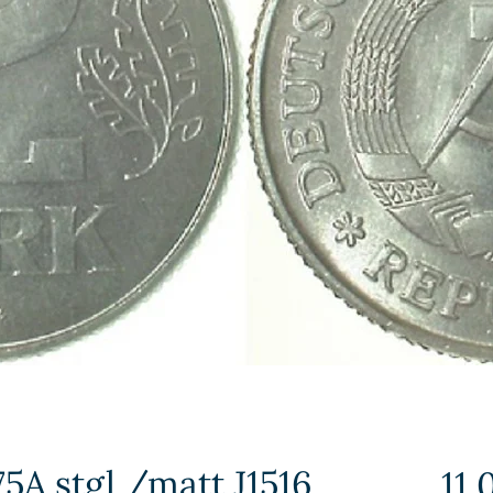
5A stgl /matt J1516
11,