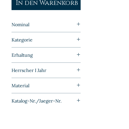
In den Warenkorb
Nominal
10 Pfennig
Kategorie
Kleinmünzen | Deutschland |
Erhaltung
DDR
Bankfrisch/Stempelglanz
Herrscher I Jahr
1987
Material
Aluminium
Katalog-Nr./Jaeger-Nr.
J1510