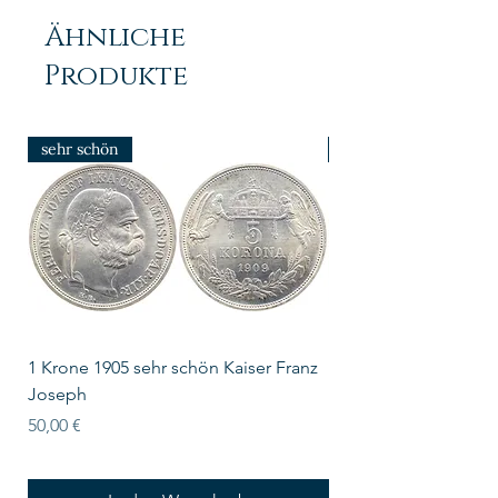
Ähnliche
Produkte
sehr schön
prfr/stgl
1 Krone 1905 sehr schön Kaiser Franz
10 Schilling Österre
Joseph
Preis
18,00 €
Preis
50,00 €