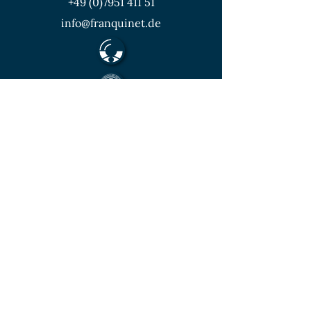
+49 (0)7951 411 51
info@franquinet.de
Mitglied im Berufsverband des deutschen
Münzenfachhandels
von der IHK Heilbronn – Franken
vereidigter & öffentlich bestellter
Sachverständiger für Deutsche Münzen ab
1871 und Euro - Umlaufmünzen
KONTAKT
Unverbindliche
Anfrage