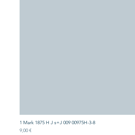
1 Mark 1875 H J s+J 009 00975H-3-8
Preis
9,00 €