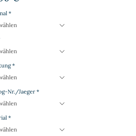
nal
*
wählen
*
wählen
tung
*
wählen
og-Nr./Jaeger
*
wählen
ial
*
wählen