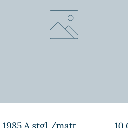
 1985 A stgl /matt
10