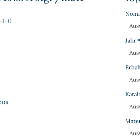
Nomi
-1-0
Aus
Jahr
Aus
Erhal
Aus
Katal
 DDR
Aus
Mater
Aus